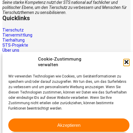
Seine starke Kompetenz nutzt der STS national auf fachlicher und
politischer Ebene, um den Tierschutz zu verbessern und Menschen für
Tierschutzthemen zu sensibilisieren.
Quicklinks
Tierschutz
Tiervermittlung
Tierhaltung
STS-Projekte
Über uns
STS-Multimedia
Cookie-Zustimmung
Kontakt
verwalten
Jetzt helfen
Wir verwenden Technologien wie Cookies, um Geräteinformationen zu
Tiere brauchen Hilfe – auch Ihre.
speichern und/oder darauf zuzugreifen. Wir tun dies, um das Surferlebnis
Unterstützen Sie die Arbeit des
zu verbessern und um personalisierte Werbung anzuzeigen. Wenn Sie
Schweizer Tierschutz STS.
diesen Technologien zustimmen, können wir Daten wie das Surfverhalten
Jetzt spenden
oder eindeutige IDs auf dieser Website verarbeiten. Wenn Sie Ihre
Schweizer Tierschutz STS
Zustimmung nicht erteilen oder zurückziehen, können bestimmte
Funktionen beeinträchtigt werden.
Dornacherstrasse 101
CH-4053 Basel
Akzeptieren
Telefon 058 510 64 00