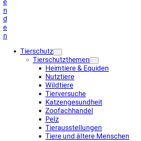
e
n
d
e
n
Tierschutz
Tierschutzthemen
Heimtiere & Equiden
Nutztiere
Wildtiere
Tierversuche
Katzengesundheit
Zoofachhandel
Pelz
Tierausstellungen
Tiere und ältere Menschen