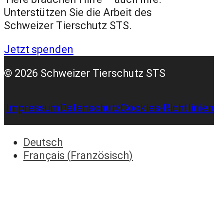
o
r
e
I
Unterstützen Sie die Arbeit des
k
a
n
Schweizer Tierschutz STS.
m
Jetzt spenden
© 2026 Schweizer Tierschutz STS
Impressum
Datenschutz
Cookies-Richtlinien
Deutsch
Français
(
Französisch
)