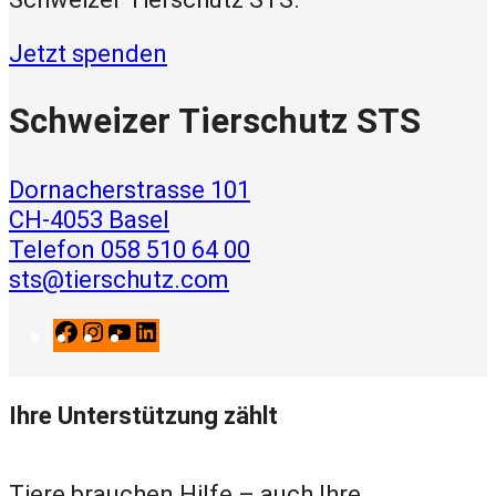
Jetzt spenden
Schweizer Tierschutz STS
Dornacherstrasse 101
CH-4053 Basel
Telefon 058 510 64 00
sts@tierschutz.com
F
I
Y
L
a
n
o
i
c
s
u
n
Ihre Unterstützung zählt
e
t
T
k
b
a
u
e
o
g
b
d
Tiere brauchen Hilfe – auch Ihre.