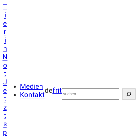
Zum
T
Inhalt
i
springen
e
r
i
n
N
o
t
J
Suchen
Medien
e
de
fr
it
Kontakt
t
z
t
s
p