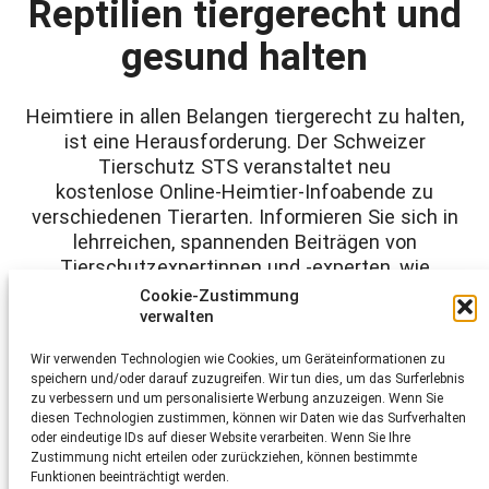
Reptilien tiergerecht und
gesund halten
Heimtiere in allen Belangen tiergerecht zu halten,
ist eine Herausforderung. Der Schweizer
Tierschutz STS veranstaltet neu
kostenlose Online-Heimtier-Infoabende zu
verschiedenen Tierarten. Informieren Sie sich in
lehrreichen, spannenden Beiträgen von
Tierschutzexpertinnen und -experten, wie
Tiere
ihren Bedürfnissen entsprechend
gehalten
Cookie-Zustimmung
werden. Eignen Sie sich bequem von zu Hause
verwalten
aus neues Fachwissen an. Lassen Sie
Wir verwenden Technologien wie Cookies, um Geräteinformationen zu
Spezialistinnen und Spezialisten Ihre Fragen
speichern und/oder darauf zuzugreifen. Wir tun dies, um das Surferlebnis
beantworten.
zu verbessern und um personalisierte Werbung anzuzeigen. Wenn Sie
diesen Technologien zustimmen, können wir Daten wie das Surfverhalten
oder eindeutige IDs auf dieser Website verarbeiten. Wenn Sie Ihre
«Reptilien tiergerecht und gesund halten»
Zustimmung nicht erteilen oder zurückziehen, können bestimmte
Funktionen beeinträchtigt werden.