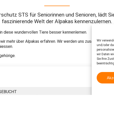
erschutz STS für Seniorinnen und Senioren, lädt S
faszinierende Welt der Alpakas kennenzulernen.
n diese wundervollen Tiere besser kennenlernen.
Wir verwend
 wir mehr über Alpakas erfahren. Wir werden uns zusammen mit
und/oder dar
niessen.
personalisi
wir Daten wi
gehörige.
Sie Ihre Zus
beeinträchti
Akz
USGEBUCHT
alls es stark regnet)
ikon