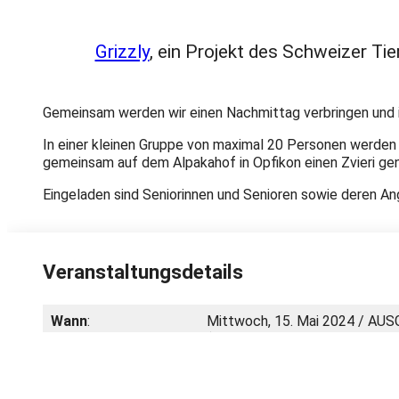
Grizzly
, ein Projekt des Schweizer Ti
Gemeinsam werden wir einen Nachmittag verbringen und i
In einer kleinen Gruppe von maximal 20 Personen werden
gemeinsam auf dem Alpakahof in Opfikon einen Zvieri ge
Eingeladen sind Seniorinnen und Senioren sowie deren An
Veranstaltungsdetails
Wann
:
Mittwoch, 15. Mai 2024 / A
(Ausweichdatum 29. Mai 2024, f
Ort
:
Alpakahof Zürich
Dietlikonerstrasse 1, 8152 Opf