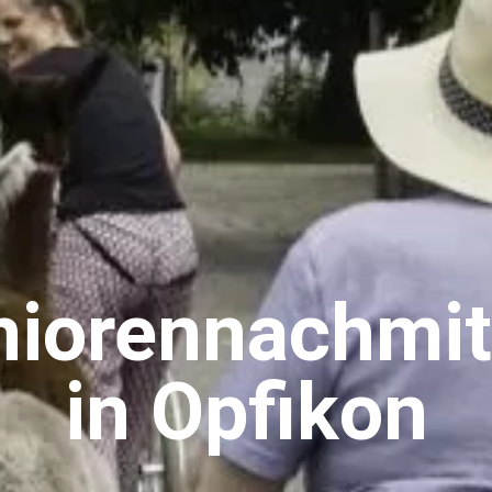
niorennachmit
in Opfikon