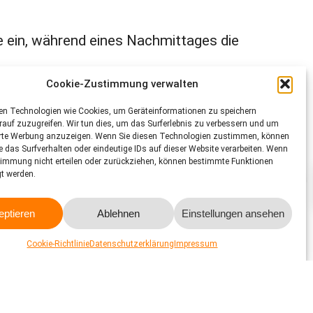
ie ein, während eines Nachmittages die
Cookie-Zustimmung verwalten
en Technologien wie Cookies, um Geräteinformationen zu speichern
 den Alpakas auf einen Spaziergang begeben und danach
auf zuzugreifen. Wir tun dies, um das Surferlebnis zu verbessern und um
erte Werbung anzuzeigen. Wenn Sie diesen Technologien zustimmen, können
e das Surfverhalten oder eindeutige IDs auf dieser Website verarbeiten. Wenn
timmung nicht erteilen oder zurückziehen, können bestimmte Funktionen
gt werden.
eptieren
Ablehnen
Einstellungen ansehen
Cookie-Richtlinie
Datenschutzerklärung
Impressum