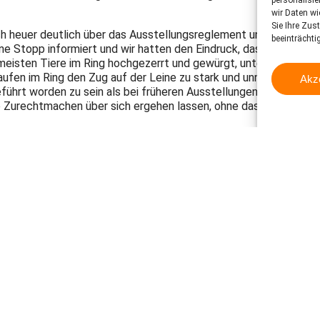
personalisi
wir Daten wi
Sie Ihre Zus
auch heuer deutlich über das Ausstellungsreglement und somit 
beeinträchti
e Stopp informiert und wir hatten den Eindruck, dass tatsächli
isten Tiere im Ring hochgezerrt und gewürgt, unter anderem, w
aufen im Ring den Zug auf der Leine zu stark und unnachgiebig 
Akz
führt worden zu sein als bei früheren Ausstellungen. Dennoch m
Zurechtmachen über sich ergehen lassen, ohne dass dies seiten
rbote nicht viel bringen, wenn deren Einhaltung nicht eingeforder
: Das Würgen und Hochzerren im Ring mit nicht korrekt gesetzt
– es hatte aber kaum Konsequenzen zur Folge, wenn diese Vors
die bestehenden gesetzlichen Vorschriften nicht eingehalten, 
anz klar nicht der Fall war und gegen die Verordnung Tierschutz
 kontrolliert und umgesetzt werden.
 Behörden, die Organisatoren und auch die RichterInnen das Ei
tösse auch entsprechend sanktionieren.
ung, mit ihren Beurteilungen die erkennbaren Extremzuchtmerkma
erische Extravaganzen vorbelastete Tiere nachgezüchtet werden