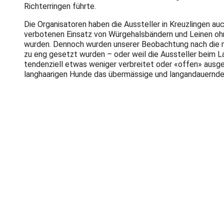
Richterringen führte.
Die Organisatoren haben die Aussteller in Kreuzlingen 
verbotenen Einsatz von Würgehalsbändern und Leinen ohn
wurden. Dennoch wurden unserer Beobachtung nach die me
zu eng gesetzt wurden – oder weil die Aussteller beim L
tendenziell etwas weniger verbreitet oder «offen» ausge
langhaarigen Hunde das übermässige und langandauernde 
Es zeigte sich auch an dieser Ausstellung wieder, dass Ve
gerade auch gegenüber den Aussteller- und ZüchterInnen
übermässige Zurechtmachen sind zwar explizit verboten 
Ausstellen von Extremzuchten wurden aus unserer Sicht 
werden. Wir konnten viele Fälle dokumentieren, wo das g
müssten deshalb, auch von Behördenseite, konsequenter
Der Schweizer Tierschutz STS fordert deshalb, dass die
Ausstellungsreglements strenger kontrollieren und Vers
Zudem sehen wir die RichterInnen auch in der Verantwort
gewährleistet werden, dass gesunde, nicht durch zücht