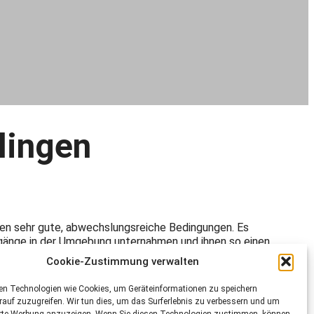
lingen
den sehr gute, abwechslungsreiche Bedingungen. Es
rgänge in der Umgebung unternahmen und ihnen so einen
 gestattet, wenn auch erst am Ende des
Cookie-Zustimmung verwalten
en Technologien wie Cookies, um Geräteinformationen zu speichern
ilung des Geländes mit Nutzung der Grünfläche für die
auf zuzugreifen. Wir tun dies, um das Surferlebnis zu verbessern und um
was zu entspannteren Begegnungen zwischen den