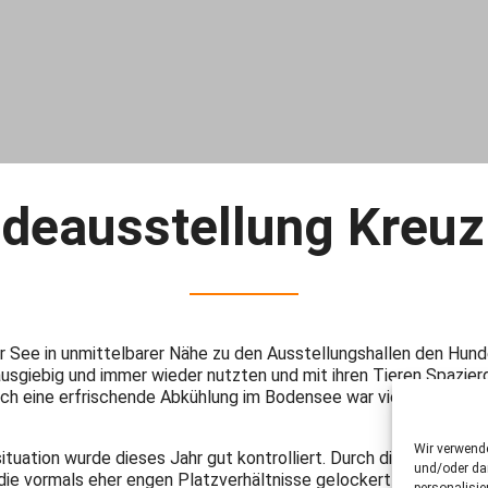
ndeausstellung Kreuz
er See in unmittelbarer Nähe zu den Ausstellungshallen den Hun
ausgiebig und immer wieder nutzten und mit ihren Tieren Spazie
ch eine erfrischende Abkühlung im Bodensee war vielen Hunden
Wir verwend
tuation wurde dieses Jahr gut kontrolliert. Durch die gute Einte
und/oder dar
n die vormals eher engen Platzverhältnisse gelockert werden, 