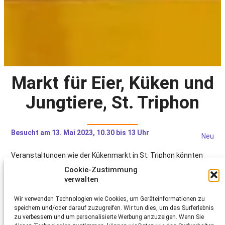
Markt für Eier, Küken und
Jungtiere, St. Triphon
Besucht am 13. Mai 2023, 10.30 bis 13 Uhr
Neu
Veranstaltungen wie der Kükenmarkt in St. Triphon könnten
dazu beitragen, das wertvolle Wissen von erfahrenen
Cookie-Zustimmung
Geflügelhaltern für Neuhalter zugänglich zu machen. Aus Sicht
verwalten
des Schweizer Tierschutz STS würden solche
Veranstaltungen idealerweise dazu beitragen, dass neue
Tierhalter im direkten Austausch mit erfahrenen Haltern viel
Wir verwenden Technologien wie Cookies, um Geräteinformationen zu
über die korrekte Tierhaltung und den fachgerechten Umgang
speichern und/oder darauf zuzugreifen. Wir tun dies, um das Surferlebnis
mit Geflügel lernen können. Solche Märkte sind oft der einzige
zu verbessern und um personalisierte Werbung anzuzeigen. Wenn Sie
Kontakt zwischen Tierkäufern und erfahrenen Tierhaltern. Aus