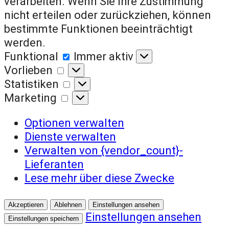
verarbeiten. Wenn Sie Ihre Zustimmung
nicht erteilen oder zurückziehen, können
bestimmte Funktionen beeinträchtigt
werden.
Funktional
Funktional
Immer aktiv
Vorlieben
Vorlieben
Statistiken
Statistiken
Marketing
Marketing
Optionen verwalten
Dienste verwalten
Verwalten von {vendor_count}-
Lieferanten
Lese mehr über diese Zwecke
Akzeptieren
Ablehnen
Einstellungen ansehen
Einstellungen ansehen
Einstellungen speichern