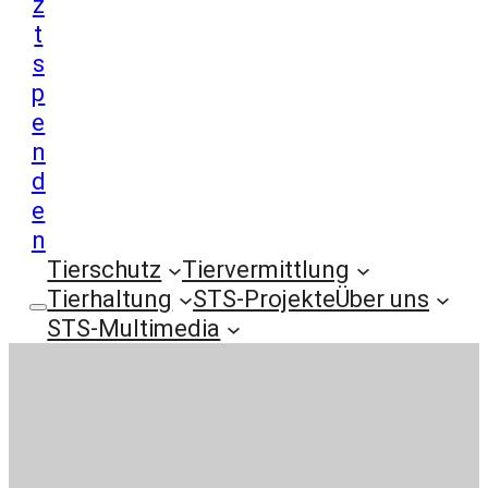
z
t
s
p
e
n
d
e
n
Tierschutz
Tiervermittlung
Tierhaltung
STS-Projekte
Über uns
STS-Multimedia