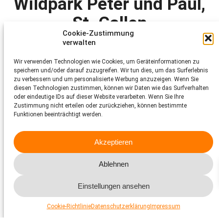
Wildpark Peter und Paul,
St. Gallen
Cookie-Zustimmung
verwalten
Bericht von
2020
Ostschweiz
Wir verwenden Technologien wie Cookies, um Geräteinformationen zu
speichern und/oder darauf zuzugreifen. Wir tun dies, um das Surferlebnis
www.wildpark-peterundpaul.ch
zu verbessern und um personalisierte Werbung anzuzeigen. Wenn Sie
diesen Technologien zustimmen, können wir Daten wie das Surfverhalten
Der idyllisch über St. Gallen SG gelegene Wildpark Peter und Paul ist
oder eindeutige IDs auf dieser Website verarbeiten. Wenn Sie Ihre
ein Vorzeigebeispiel von artgemässer Tierhaltung. In diesem
Zustimmung nicht erteilen oder zurückziehen, können bestimmte
schönen Tierpark leben neun Tierarten: Rot-, Sika- und Damhirsch,
Gämse, Steinbock, Wildschwein, Luchs, Wildkatze und Murmeltier.
Funktionen beeinträchtigt werden.
Die Gehege sind alle sehr grosszügig ausgelegt und verfügen über
spezifische Strukturen, die den Bedürfnissen der verschiedenen
Tierarten entsprechen. 2009/2010 wurden die Felsanlagen für
Akzeptieren
Steinböcke und Gämsen saniert und erweitert, 2015 das
Luchsgehege ausgelichtet und mit Asthaufen und Kleintier-
Ablehnen
Biotopen aufgewertet sowie um einen neuen Innenbereich und ein
geschütztes Abtrenngehege erweitert. Neu gibt es im Wild- park
auch ein modernes Besucherzentrum mit gutem
Einstellungen ansehen
Anschauungsmaterial und interaktiven Lernmöglichkeiten für
Kinder.
Cookie-Richtlinie
Datenschutzerklärung
Impressum