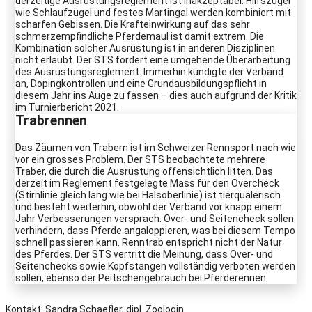
derzeitige Ausrüstungsreglement ist inakzeptabel. Hilfszügel
wie Schlaufzügel und festes Martingal werden kombiniert mit
scharfen Gebissen. Die Krafteinwirkung auf das sehr
schmerzempfindliche Pferdemaul ist damit extrem. Die
Kombination solcher Ausrüstung ist in anderen Disziplinen
nicht erlaubt. Der STS fordert eine umgehende Überarbeitung
des Ausrüstungsreglement. Immerhin kündigte der Verband
an, Dopingkontrollen und eine Grundausbildungspflicht in
diesem Jahr ins Auge zu fassen – dies auch aufgrund der Kritik
im Turnierbericht 2021.
Trabrennen
Das Zäumen von Trabern ist im Schweizer Rennsport nach wie
vor ein grosses Problem. Der STS beobachtete mehrere
Traber, die durch die Ausrüstung offensichtlich litten. Das
derzeit im Reglement festgelegte Mass für den Overcheck
(Stirnlinie gleich lang wie bei Halsoberlinie) ist tierquälerisch
und besteht weiterhin, obwohl der Verband vor knapp einem
Jahr Verbesserungen versprach. Over- und Seitencheck sollen
verhindern, dass Pferde angaloppieren, was bei diesem Tempo
schnell passieren kann. Renntrab entspricht nicht der Natur
des Pferdes. Der STS vertritt die Meinung, dass Over- und
Seitenchecks sowie Kopfstangen vollständig verboten werden
sollen, ebenso der Peitschengebrauch bei Pferderennen.
Kontakt: Sandra Schaefler, dipl. Zoologin