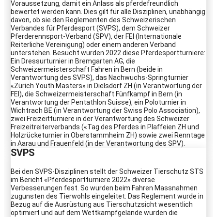
Voraussetzung, damit ein Anlass als pferdefreundlich
bewertet werden kann. Dies gilt für alle Disziplinen, unabhängig
davon, ob sie den Reglementen des Schweizerischen
Verbandes für Pferdesport (SVPS), dem Schweizer
Pferderennsport-Verband (SPV), der FEI (Internationale
Reiterliche Vereinigung) oder einem anderen Verband
unterstehen. Besucht wurden 2022 diese Pferdesportturniere:
Ein Dressurturnier in Bremgarten AG, die
Schweizermeisterschaft Fahren in Bern (beide in
Verantwortung des SVPS), das Nachwuchs-Springturnier
«Zürich Youth Masters» in Dielsdorf ZH (in Verantwortung der
FEI), die Schweizermeisterschaft Fünfkampf in Bern (in
Verantwortung der Pentathlon Suisse), ein Poloturnier in
Wichtrach BE (in Verantwortung der Swiss Polo Association),
zwei Freizeitturniere in der Verantwortung des Schweizer
Freizeitreiterverbands («Tag des Pferdes in Plaffeien ZH und
Holzrücketurnier in Oberstammheim ZH) sowie zwei Renntage
in Aarau und Frauenfeld (in der Verantwortung des SPV).
SVPS
Bei den SVPS-Disziplinen stellt der Schweizer Tierschutz STS
im Bericht «Pferdesportturniere 2022» diverse
Verbesserungen fest. So wurden beim Fahren Massnahmen
zugunsten des Tierwohls eingeleitet: Das Reglement wurde in
Bezug auf die Ausrüstung aus Tierschutzsicht wesentlich
optimiert und auf dem Wettkampfgelände wurden die