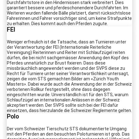
Durchfahrtstore in den Hindernissen stark verbreitert. Dies
garantiert bessere und pferdeschonendere Durchfahrten. Im
Weiteren wurden fallende Bälle platziert, damit rücksichtslose
Fahrerinnen und Fahrer vorsichtiger sind, um keine Strafpunkte
zu erhalten. Dies kommt auch den Pferden zugute.
FEI
Weniger erfreulich ist die Tatsache, dass an Turnieren unter
der Verantwortung der FEI (Internationale Reiterliche
Vereinigung) Reiterinnen und Reiter mit Schlaufzügel reiten
dürfen, die bei nicht sachgemässer Anwendung den Kopf des
Pferdes unnatürlich zur Brust fixieren. Dass diese
missbräuchlich angewendet werden und der SVPS diese zu
Recht für Turniere unter seiner Verantwortlichkeit untersagt,
zeigen die vom STS gemachten Bilder am «Zürich Youth
Masters». Dabei wurde auch die Anwendung der in der Schweiz
verbotenen Rollkur festgestellt, ohne dass dagegen
eingeschritten wurde. Unverständlich ist für den STS, warum
Schlaufzügel an internationalen Anlässen in der Schweiz
akzeptiert werden. Der SVPS sollte sich bei der FEI dafür
einsetzen, dass hierzulande die Schweizer Reglemente gelten.
Polo
Der vom Schweizer Tierschutz STS dokumentierte Umgang
mit den Pferden an den besuchten Poloturnieren ist grob. Das