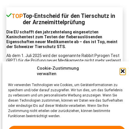
Top-Entscheid für den Tierschutz in
TOP
der Arzneimittelprüfung
Die EU schafft den jahrzehntelang eingesetzten
Kaninchentest zum Testen der fieberauslösenden
Eigenschaften neuer Medikamente ab – das ist Top, meint
der Schweizer Tierschutz STS.
Ab dem 1. Juli 2025 wird der sogenannte Rabbit Pyrogen Test
(RPT) für die Prüfung neuer Medikamente nicht mehr verlangt
– ein Meilenstein für den Tierschutz. Statt auf Tierversuche
Cookie-Zustimmung
setzt das Europäische Arzneibuch künftig auf tierfreie
verwalten
Alternativmethoden, zum Beispiel den Monozyten-
Aktivierungstest (MAT), der auf menschlichen weissen
Blutzellen beruht.
Wir verwenden Technologien wie Cookies, um Geräteinformationen zu
speichern und/oder darauf zuzugreifen. Wir tun dies, um das Surferlebnis
Ein starkes Zeichen – für den Tierschutz, für moderne
zu verbessern und um personalisierte Werbung anzuzeigen. Wenn Sie
Wissenschaft im Sinne der 3R (Replace, Reduce, Refine) und
diesen Technologien zustimmen, können wir Daten wie das Surfverhalten
für eine verantwortungsvolle Arzneimittelentwicklung.
oder eindeutige IDs auf dieser Website verarbeiten. Wenn Sie Ihre
Zustimmung nicht erteilen oder zurückziehen, können bestimmte
Mehr Informationen zur Forschung an und mit Tieren
Funktionen beeinträchtigt werden.