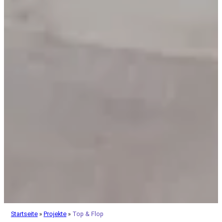
Startseite
»
Projekte
»
Top & Flop