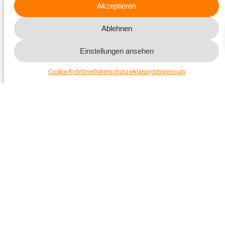
Akzeptieren
Ablehnen
Einstellungen ansehen
Cookie-Richtlinie
Datenschutzerklärung
Impressum
Top-Entscheid des Urner
TOP
Parlaments
Pelz-Initiative: Klare Haltung
TOP
der Tierärzteschaft