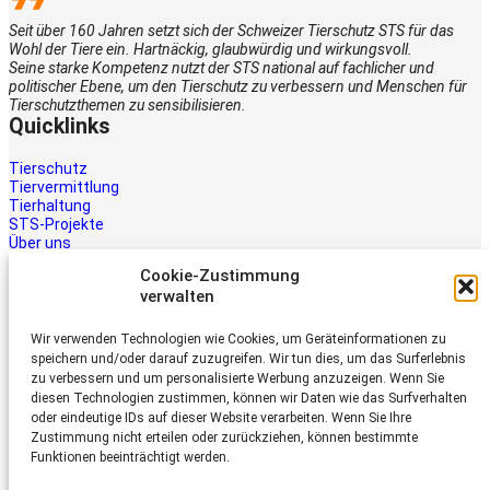
Seit über 160 Jahren setzt sich der Schweizer Tierschutz STS für das
Wohl der Tiere ein. Hartnäckig, glaubwürdig und wirkungsvoll.
Seine starke Kompetenz nutzt der STS national auf fachlicher und
politischer Ebene, um den Tierschutz zu verbessern und Menschen für
Tierschutzthemen zu sensibilisieren.
Quicklinks
Tierschutz
Tiervermittlung
Tierhaltung
STS-Projekte
Über uns
STS-Multimedia
Cookie-Zustimmung
Kontakt
verwalten
Jetzt helfen
Wir verwenden Technologien wie Cookies, um Geräteinformationen zu
Tiere brauchen Hilfe – auch Ihre.
speichern und/oder darauf zuzugreifen. Wir tun dies, um das Surferlebnis
Unterstützen Sie die Arbeit des
zu verbessern und um personalisierte Werbung anzuzeigen. Wenn Sie
Schweizer Tierschutz STS.
diesen Technologien zustimmen, können wir Daten wie das Surfverhalten
Jetzt spenden
oder eindeutige IDs auf dieser Website verarbeiten. Wenn Sie Ihre
Schweizer Tierschutz STS
Zustimmung nicht erteilen oder zurückziehen, können bestimmte
Funktionen beeinträchtigt werden.
Dornacherstrasse 101