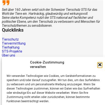
Seit über 160 Jahren setzt sich der Schweizer Tierschutz STS für das
Wohl der Tiere ein. Hartnäckig, glaubwürdig und wirkungsvoll.
Seine starke Kompetenz nutzt der STS national auf fachlicher und
politischer Ebene, um den Tierschutz zu verbessern und Menschen für
Tierschutzthemen zu sensibilisieren.
Quicklinks
Tierschutz
Tiervermittlung
Tierhaltung
STS-Projekte
Über uns
STS-Multimedia
Cookie-Zustimmung
Kontakt
verwalten
Jetzt helfen
Wir verwenden Technologien wie Cookies, um Geräteinformationen zu
Tiere brauchen Hilfe – auch Ihre.
speichern und/oder darauf zuzugreifen. Wir tun dies, um das Surferlebnis
Unterstützen Sie die Arbeit des
zu verbessern und um personalisierte Werbung anzuzeigen. Wenn Sie
Schweizer Tierschutz STS.
diesen Technologien zustimmen, können wir Daten wie das Surfverhalten
Jetzt spenden
oder eindeutige IDs auf dieser Website verarbeiten. Wenn Sie Ihre
Schweizer Tierschutz STS
Zustimmung nicht erteilen oder zurückziehen, können bestimmte
Funktionen beeinträchtigt werden.