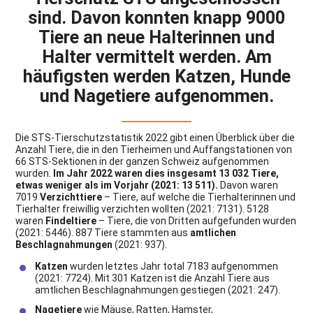
sind. Davon konnten knapp 9000
Tiere an neue Halterinnen und
Halter vermittelt werden. Am
häufigsten werden Katzen, Hunde
und Nagetiere aufgenommen.
Die STS-Tierschutzstatistik 2022 gibt einen Überblick über die
Anzahl Tiere, die in den Tierheimen und Auffangstationen von
66 STS-Sektionen in der ganzen Schweiz aufgenommen
wurden.
Im Jahr 2022 waren dies insgesamt 13 032 Tiere,
etwas weniger als im Vorjahr (2021: 13 511).
Davon waren
7019
Verzichttiere
– Tiere, auf welche die Tierhalterinnen und
Tierhalter freiwillig verzichten wollten (2021: 7131). 5128
waren
Findeltiere
– Tiere, die von Dritten aufgefunden wurden
(2021: 5446). 887 Tiere stammten aus
amtlichen
Beschlagnahmungen
(2021: 937).
Katzen
wurden letztes Jahr total 7183 aufgenommen
(2021: 7724). Mit 301 Katzen ist die Anzahl Tiere aus
amtlichen Beschlagnahmungen gestiegen (2021: 247).
Nagetiere
wie Mäuse, Ratten, Hamster,