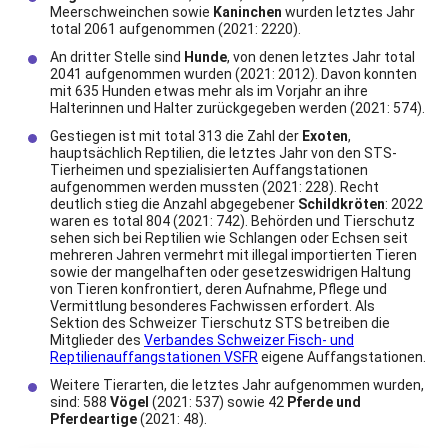
Meerschweinchen sowie
Kaninchen
wurden letztes Jahr
total 2061 aufgenommen (2021: 2220).
An dritter Stelle sind
Hunde
, von denen letztes Jahr total
2041 aufgenommen wurden (2021: 2012). Davon konnten
mit 635 Hunden etwas mehr als im Vorjahr an ihre
Halterinnen und Halter zurückgegeben werden (2021: 574).
Gestiegen ist mit total 313 die Zahl der
Exoten
,
hauptsächlich Reptilien, die letztes Jahr von den STS-
Tierheimen und spezialisierten Auffangstationen
aufgenommen werden mussten (2021: 228). Recht
deutlich stieg die Anzahl abgegebener
Schildkröten
: 2022
waren es total 804 (2021: 742). Behörden und Tierschutz
sehen sich bei Reptilien wie Schlangen oder Echsen seit
mehreren Jahren vermehrt mit illegal importierten Tieren
sowie der mangelhaften oder gesetzeswidrigen Haltung
von Tieren konfrontiert, deren Aufnahme, Pflege und
Vermittlung besonderes Fachwissen erfordert. Als
Sektion des Schweizer Tierschutz STS betreiben die
Mitglieder des
Verbandes Schweizer Fisch- und
Reptilienauffangstationen VSFR
eigene Auffangstationen.
Weitere Tierarten, die letztes Jahr aufgenommen wurden,
sind: 588
Vögel
(2021: 537) sowie 42
Pferde und
Pferdeartige
(2021: 48).