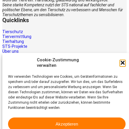
Seine starke Kompetenz nutzt der STS national auf fachlicher und
politischer Ebene, um den Tierschutz zu verbessern und Menschen für
Tierschutzthemen zu sensibilisieren.
Quicklinks
Tierschutz
Tiervermittlung
Tierhaltung
STS-Projekte
Über uns
STS-Multimedia
Cookie-Zustimmung
Kontakt
verwalten
Jetzt helfen
Wir verwenden Technologien wie Cookies, um Geräteinformationen zu
Tiere brauchen Hilfe – auch Ihre.
speichern und/oder darauf zuzugreifen. Wir tun dies, um das Surferlebnis
Unterstützen Sie die Arbeit des
zu verbessern und um personalisierte Werbung anzuzeigen. Wenn Sie
Schweizer Tierschutz STS.
diesen Technologien zustimmen, können wir Daten wie das Surfverhalten
Jetzt spenden
oder eindeutige IDs auf dieser Website verarbeiten. Wenn Sie Ihre
Schweizer Tierschutz STS
Zustimmung nicht erteilen oder zurückziehen, können bestimmte
Funktionen beeinträchtigt werden.
Dornacherstrasse 101
CH-4053 Basel
Akzeptieren
Telefon 058 510 64 00