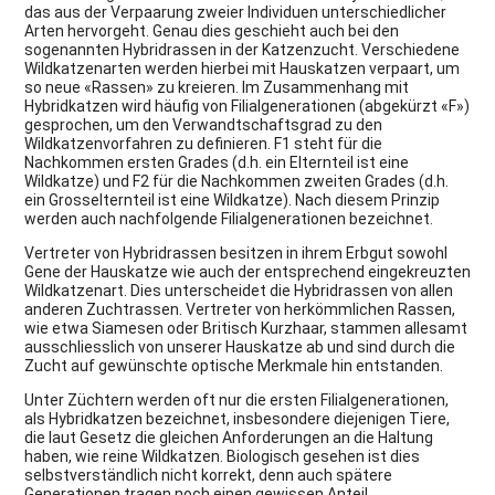
das aus der Verpaarung zweier Individuen unterschiedlicher
Arten hervorgeht. Genau dies geschieht auch bei den
sogenannten Hybridrassen in der Katzenzucht. Verschiedene
Wildkatzenarten werden hierbei mit Hauskatzen verpaart, um
so neue «Rassen» zu kreieren. Im Zusammenhang mit
Hybridkatzen wird häufig von Filialgenerationen (abgekürzt «F»)
gesprochen, um den Verwandtschaftsgrad zu den
Wildkatzenvorfahren zu definieren. F1 steht für die
Nachkommen ersten Grades (d.h. ein Elternteil ist eine
Wildkatze) und F2 für die Nachkommen zweiten Grades (d.h.
ein Grosselternteil ist eine Wildkatze). Nach diesem Prinzip
werden auch nachfolgende Filialgenerationen bezeichnet.
Vertreter von Hybridrassen besitzen in ihrem Erbgut sowohl
Gene der Hauskatze wie auch der entsprechend eingekreuzten
Wildkatzenart. Dies unterscheidet die Hybridrassen von allen
anderen Zuchtrassen. Vertreter von herkömmlichen Rassen,
wie etwa Siamesen oder Britisch Kurzhaar, stammen allesamt
ausschliesslich von unserer Hauskatze ab und sind durch die
Zucht auf gewünschte optische Merkmale hin entstanden.
Unter Züchtern werden oft nur die ersten Filialgenerationen,
als Hybridkatzen bezeichnet, insbesondere diejenigen Tiere,
die laut Gesetz die gleichen Anforderungen an die Haltung
haben, wie reine Wildkatzen. Biologisch gesehen ist dies
selbstverständlich nicht korrekt, denn auch spätere
Generationen tragen noch einen gewissen Anteil