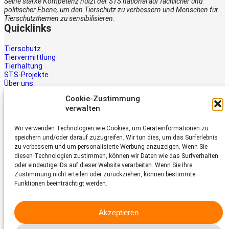
Seine starke Kompetenz nutzt der STS national auf fachlicher und
politischer Ebene, um den Tierschutz zu verbessern und Menschen für
Tierschutzthemen zu sensibilisieren.
Quicklinks
Tierschutz
Tiervermittlung
Tierhaltung
STS-Projekte
Über uns
STS-Multimedia
Cookie-Zustimmung
Kontakt
verwalten
Jetzt helfen
Wir verwenden Technologien wie Cookies, um Geräteinformationen zu
Tiere brauchen Hilfe – auch Ihre.
speichern und/oder darauf zuzugreifen. Wir tun dies, um das Surferlebnis
Unterstützen Sie die Arbeit des
zu verbessern und um personalisierte Werbung anzuzeigen. Wenn Sie
Schweizer Tierschutz STS.
diesen Technologien zustimmen, können wir Daten wie das Surfverhalten
Jetzt spenden
oder eindeutige IDs auf dieser Website verarbeiten. Wenn Sie Ihre
Schweizer Tierschutz STS
Zustimmung nicht erteilen oder zurückziehen, können bestimmte
Funktionen beeinträchtigt werden.
Dornacherstrasse 101
CH-4053 Basel
Akzeptieren
Telefon 058 510 64 00
sts@tierschutz.com