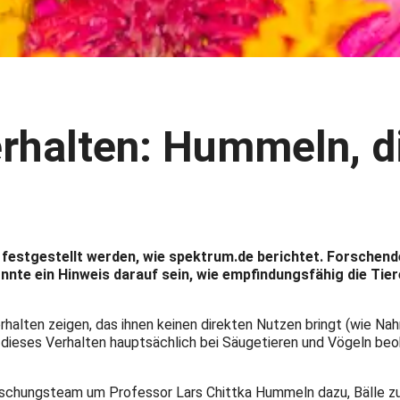
erhalten: Hummeln, di
n festgestellt werden, wie spektrum.de berichtet. Forsche
önnte ein Hinweis darauf sein, wie empfindungsfähig die Ti
halten zeigen, das ihnen keinen direkten Nutzen bringt (wie Na
e dieses Verhalten hauptsächlich bei Säugetieren und Vögeln beo
schungsteam um Professor Lars Chittka Hummeln dazu, Bälle zu r