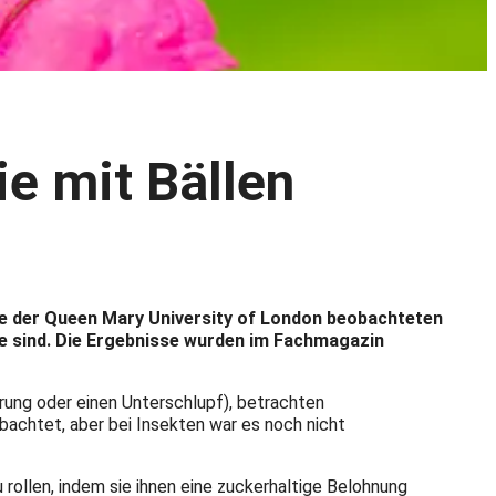
e mit Bällen
nde der Queen Mary University of London beobachteten
ere sind. Die Ergebnisse wurden im Fachmagazin
hrung oder einen Unterschlupf), betrachten
bachtet, aber bei Insekten war es noch nicht
ollen, indem sie ihnen eine zuckerhaltige Belohnung