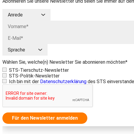
Abonnieren Sie unsere Newsletter und seien Sie immer auf dem
Wählen Sie, welche(n) Newsletter Sie abonnieren möchten*
STS-Tierschutz-Newsletter
STS-Politik-Newsletter
Ich bin mit der
Datenschutzerklärung
des STS einverstande
Für den Newsletter anmelden