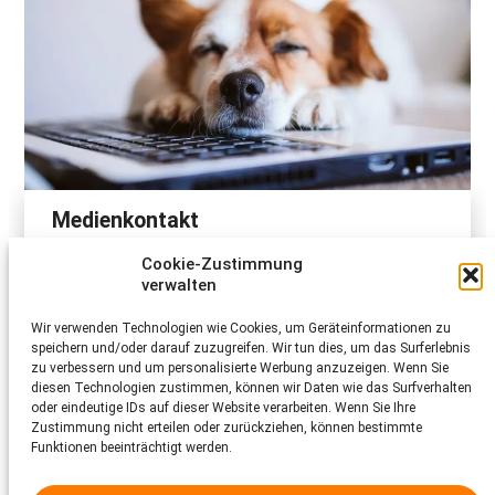
Medienkontakt
Cookie-Zustimmung
Die Medienstelle des Schweizer Tierschutz STS
unterstützt Medienschaffende bei ihren Recherchen,
verwalten
ist für Fragen zu Tierschutz und Tierwohl da und
koordiniert den Kontakt zwischen Journalistinnen und
Wir verwenden Technologien wie Cookies, um Geräteinformationen zu
Journalisten sowie internen Auskunftspersonen.
speichern und/oder darauf zuzugreifen. Wir tun dies, um das Surferlebnis
zu verbessern und um personalisierte Werbung anzuzeigen. Wenn Sie
Mehr dazu
diesen Technologien zustimmen, können wir Daten wie das Surfverhalten
oder eindeutige IDs auf dieser Website verarbeiten. Wenn Sie Ihre
Zustimmung nicht erteilen oder zurückziehen, können bestimmte
Funktionen beeinträchtigt werden.