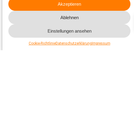
Akzeptieren
Ablehnen
Einstellungen ansehen
Cookie-Richtlinie
Datenschutzerklärung
Impressum
Medienmitteilungen
Hier finden Sie aktuelle und frühere Medienmitteilungen
des Schweizer Tierschutz STS.
Mehr dazu