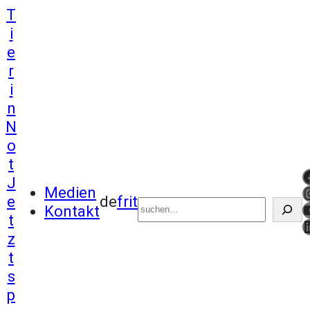
T
i
e
r
i
n
N
o
t
http
J
Suchen
I
Medien
e
de
fr
it
Kontakt
t
L
z
t
s
p