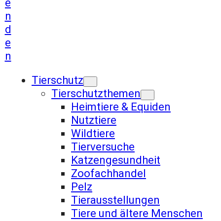
e
n
d
e
n
Tierschutz
Tierschutzthemen
Heimtiere & Equiden
Nutztiere
Wildtiere
Tierversuche
Katzengesundheit
Zoofachhandel
Pelz
Tierausstellungen
Tiere und ältere Menschen