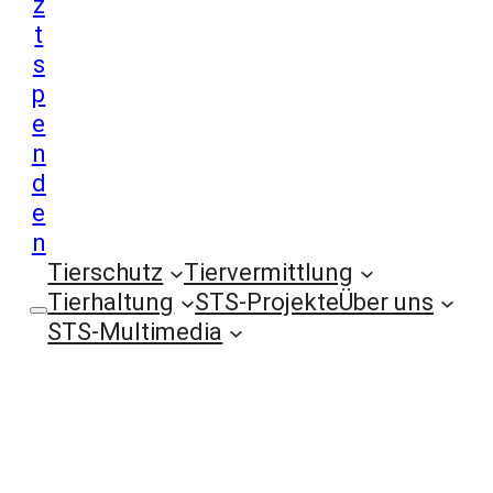
z
t
s
p
e
n
d
e
n
Tierschutz
Tiervermittlung
Tierhaltung
STS-Projekte
Über uns
STS-Multimedia