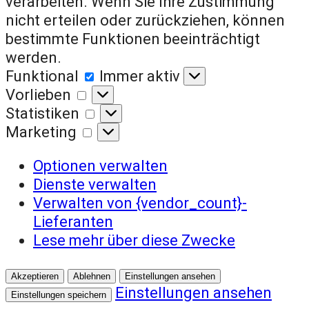
verarbeiten. Wenn Sie Ihre Zustimmung
nicht erteilen oder zurückziehen, können
bestimmte Funktionen beeinträchtigt
werden.
Funktional
Funktional
Immer aktiv
Vorlieben
Vorlieben
Statistiken
Statistiken
Marketing
Marketing
Optionen verwalten
Dienste verwalten
Verwalten von {vendor_count}-
Lieferanten
Lese mehr über diese Zwecke
Akzeptieren
Ablehnen
Einstellungen ansehen
Einstellungen ansehen
Einstellungen speichern