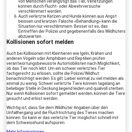
von Menschen verängstigt das Tier, Verletzungen
können durch Flucht- oder Abwehrversuche
verschlimmert werden.
Auch verletzte Katzen und Hunde können aus Angst
beissen und kratzen. Falsche «Behandlung» kann die
Situation nur verschlimmern. Besser ist es, das
Eintreffen der Polizei und gegebenenfalls des Wildhüters
abzuwarten.
Kollisionen sofort melden
Auch bei Kollisionen mit Kleintieren wie Igeln, Krähen und
anderen Vögeln oder Amphibien und Reptilien prüfen
verantwortungsbewusste Automobilisten nach Möglichkeit,
ob das Tier noch lebt. Um ein schwer verletztes Tier
fachgerecht zu erlösen, sollte die Polizei/Wildhut
benachrichtigt werden. Es gilt: Lieber einmal zu viel melden als
einmal zu wenig. Schwer verletzte Tiere können tagelang an
beliebiger Stelle in Deckung liegend leiden und qualvoll sterben.
Nur wenn Kollisionen sofort gemeldet werden, können die Tiere
gesucht und erlöst werden.
Wichtig ist, dass Sie dem Wildhüter Angaben über den
Unfallhergang und die Fluchtrichtung des Tieres machen
können. So kann er das verletzte Tier möglichst schnell mit
dem Schweisshund aufspüren.
Mehr Informationen