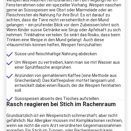
Wespen aus Räumen fernzuhalten, hilft ein Fliegengitter im
Fensterrahmen oder ein spezieller Vorhang. Wespen naschen
gerne an Süssspeisen wie Obst oder Marmelade oder an
Fleischresten als Nahrung für ihre Brut. Es ist darauf zu
achten, dass die Tiere nicht versehentlich in den Mund
gelangen – ein prüfender Blick vor dem Zubeissen lohnt sich.
Wenn Kinder süsse Getränke wie Sirup oder Apfelsaft zu sich
nehmen: Trinkhalme verteilen. So sinkt das Risiko, dass beim
Trinken eine Wespe in den Mund gelangt. Auch diese
«Hausmittel» können helfen, Wespen fernzuhalten:
Süsse und fleischhaltige Nahrung abdecken.
Um Wespen zu vertreiben, kann man sie mit Wasser aus
einer Sprühflasche ansprühen.
Anzünden von gemahlenem Kaffee (eine Methode aus
Griechenland): Das Kaffeepulver mottet langsam und
entwickelt dabei einen Rauch, der die Wespen fernhalten
soll.
Süssspeisen abseits des Tisches aufstellen.
Rasch reagieren bei Stich im Rachenraum
Grundsätzlich ist ein Wespenstich schmerzhaft, aber nicht
gefährlich. Nur Allergiker müssen mit Komplikationen rechnen,
wenn sie nicht die vom Arzt verordneten Gegenmassnahmen
ergreifen. Ein Stich im Zungen- oder Rachenbereich kann