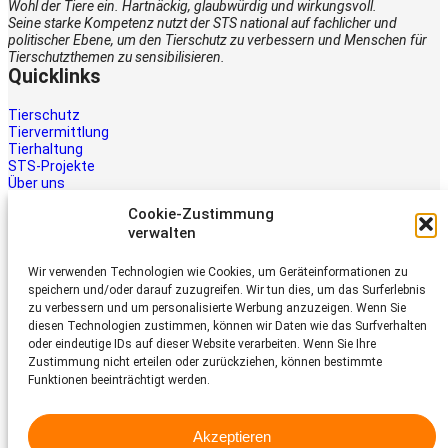
Wohl der Tiere ein. Hartnäckig, glaubwürdig und wirkungsvoll.
Seine starke Kompetenz nutzt der STS national auf fachlicher und
politischer Ebene, um den Tierschutz zu verbessern und Menschen für
Tierschutzthemen zu sensibilisieren.
Quicklinks
Tierschutz
Tiervermittlung
Tierhaltung
STS-Projekte
Über uns
STS-Multimedia
Cookie-Zustimmung
Kontakt
verwalten
Jetzt helfen
Wir verwenden Technologien wie Cookies, um Geräteinformationen zu
Tiere brauchen Hilfe – auch Ihre.
speichern und/oder darauf zuzugreifen. Wir tun dies, um das Surferlebnis
Unterstützen Sie die Arbeit des
zu verbessern und um personalisierte Werbung anzuzeigen. Wenn Sie
Schweizer Tierschutz STS.
diesen Technologien zustimmen, können wir Daten wie das Surfverhalten
Jetzt spenden
oder eindeutige IDs auf dieser Website verarbeiten. Wenn Sie Ihre
Schweizer Tierschutz STS
Zustimmung nicht erteilen oder zurückziehen, können bestimmte
Funktionen beeinträchtigt werden.
Dornacherstrasse 101
CH-4053 Basel
Akzeptieren
Telefon 058 510 64 00