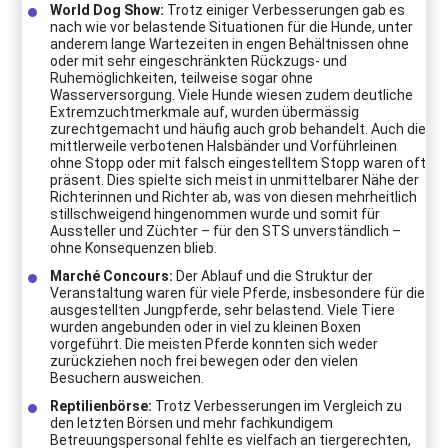
World Dog Show:
Trotz einiger Verbesserungen gab es
nach wie vor belastende Situationen für die Hunde, unter
anderem lange Wartezeiten in engen Behältnissen ohne
oder mit sehr eingeschränkten Rückzugs- und
Ruhemöglichkeiten, teilweise sogar ohne
Wasserversorgung. Viele Hunde wiesen zudem deutliche
Extremzuchtmerkmale auf, wurden übermässig
zurechtgemacht und häufig auch grob behandelt. Auch die
mittlerweile verbotenen Halsbänder und Vorführleinen
ohne Stopp oder mit falsch eingestelltem Stopp waren oft
präsent. Dies spielte sich meist in unmittelbarer Nähe der
Richterinnen und Richter ab, was von diesen mehrheitlich
stillschweigend hingenommen wurde und somit für
Aussteller und Züchter – für den STS unverständlich –
ohne Konsequenzen blieb.
Marché Concours:
Der Ablauf und die Struktur der
Veranstaltung waren für viele Pferde, insbesondere für die
ausgestellten Jungpferde, sehr belastend. Viele Tiere
wurden angebunden oder in viel zu kleinen Boxen
vorgeführt. Die meisten Pferde konnten sich weder
zurückziehen noch frei bewegen oder den vielen
Besuchern ausweichen.
Reptilienbörse:
Trotz Verbesserungen im Vergleich zu
den letzten Börsen und mehr fachkundigem
Betreuungspersonal fehlte es vielfach an tiergerechten,