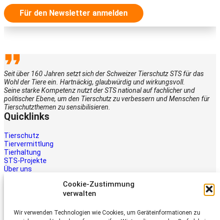
Für den Newsletter anmelden
Seit über 160 Jahren setzt sich der Schweizer Tierschutz STS für das
Wohl der Tiere ein. Hartnäckig, glaubwürdig und wirkungsvoll.
Seine starke Kompetenz nutzt der STS national auf fachlicher und
politischer Ebene, um den Tierschutz zu verbessern und Menschen für
Tierschutzthemen zu sensibilisieren.
Quicklinks
Tierschutz
Tiervermittlung
Tierhaltung
STS-Projekte
Über uns
STS-Multimedia
Cookie-Zustimmung
Kontakt
verwalten
Jetzt helfen
Wir verwenden Technologien wie Cookies, um Geräteinformationen zu
Tiere brauchen Hilfe – auch Ihre.