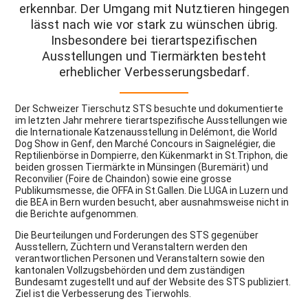
erkennbar. Der Umgang mit Nutztieren hingegen
lässt nach wie vor stark zu wünschen übrig.
Insbesondere bei tierartspezifischen
Ausstellungen und Tiermärkten besteht
erheblicher Verbesserungsbedarf.
Der Schweizer Tierschutz STS besuchte und dokumentierte
im letzten Jahr mehrere tierartspezifische Ausstellungen wie
die Internationale Katzenausstellung in Delémont, die World
Dog Show in Genf, den Marché Concours in Saignelégier, die
Reptilienbörse in Dompierre, den Kükenmarkt in St.Triphon, die
beiden grossen Tiermärkte in Münsingen (Buremärit) und
Reconvilier (Foire de Chaindon) sowie eine grosse
Publikumsmesse, die OFFA in St.Gallen. Die LUGA in Luzern und
die BEA in Bern wurden besucht, aber ausnahmsweise nicht in
die Berichte aufgenommen.
Die Beurteilungen und Forderungen des STS gegenüber
Ausstellern, Züchtern und Veranstaltern werden den
verantwortlichen Personen und Veranstaltern sowie den
kantonalen Vollzugsbehörden und dem zuständigen
Bundesamt zugestellt und auf der Website des STS publiziert.
Ziel ist die Verbesserung des Tierwohls.