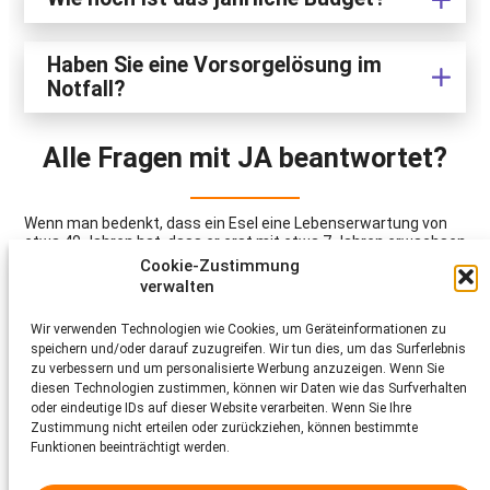
Haben Sie eine Vorsorgelösung im
Notfall?
Alle Fragen mit JA beantwortet?
Wenn man bedenkt, dass ein Esel eine Lebenserwartung von
etwa 40 Jahren hat, dass er erst mit etwa 7 Jahren erwachsen
ist (körperlich und im Verhalten) und dass seine Grösse von
Cookie-Zustimmung
etwa 80 cm bis 150 cm Widerristhöhe variieren kann, wie
verwalten
werden Sie dann den Esel auswählen, der am besten zu Ihnen
passt?
Wir verwenden Technologien wie Cookies, um Geräteinformationen zu
speichern und/oder darauf zuzugreifen. Wir tun dies, um das Surferlebnis
zu verbessern und um personalisierte Werbung anzuzeigen. Wenn Sie
diesen Technologien zustimmen, können wir Daten wie das Surfverhalten
oder eindeutige IDs auf dieser Website verarbeiten. Wenn Sie Ihre
Zustimmung nicht erteilen oder zurückziehen, können bestimmte
Funktionen beeinträchtigt werden.