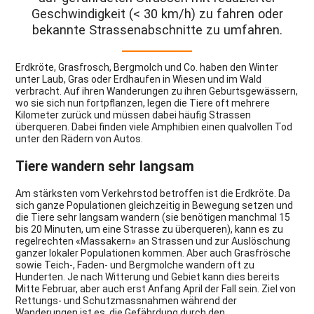
Geschwindigkeit (< 30 km/h) zu fahren oder
bekannte Strassenabschnitte zu umfahren.
Erdkröte, Grasfrosch, Bergmolch und Co. haben den Winter
unter Laub, Gras oder Erdhaufen in Wiesen und im Wald
verbracht. Auf ihren Wanderungen zu ihren Geburtsgewässern,
wo sie sich nun fortpflanzen, legen die Tiere oft mehrere
Kilometer zurück und müssen dabei häufig Strassen
überqueren. Dabei finden viele Amphibien einen qualvollen Tod
unter den Rädern von Autos.
Tiere wandern sehr langsam
Am stärksten vom Verkehrstod betroffen ist die Erdkröte. Da
sich ganze Populationen gleichzeitig in Bewegung setzen und
die Tiere sehr langsam wandern (sie benötigen manchmal 15
bis 20 Minuten, um eine Strasse zu überqueren), kann es zu
regelrechten «Massakern» an Strassen und zur Auslöschung
ganzer lokaler Populationen kommen. Aber auch Grasfrösche
sowie Teich-, Faden- und Bergmolche wandern oft zu
Hunderten. Je nach Witterung und Gebiet kann dies bereits
Mitte Februar, aber auch erst Anfang April der Fall sein. Ziel von
Rettungs- und Schutzmassnahmen während der
Wanderungen ist es, die Gefährdung durch den