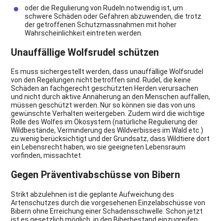
oder die Regulierung von Rudeln notwendig ist, um
schwere Schäden oder Gefahren abzuwenden, die trotz
der getroffenen Schutzmassnahmen mit hoher
Wahrscheinlichkeit eintreten werden.
Unauffällige Wolfsrudel schützen
Es muss sichergestellt werden, dass unauffällige Wolfsrudel
von den Regelungen nicht betroffen sind. Rudel, die keine
Schäden an fachgerecht geschützten Herden verursachen
und nicht durch aktive Annäherung an den Menschen auffallen,
müssen geschützt werden. Nur so können sie das von uns
gewünschte Verhalten weitergeben. Zudem wird die wichtige
Rolle des Wolfes im Ökosystem (natürliche Regulierung der
Wildbestände, Verminderung des Wildverbisses im Wald etc.)
zu wenig berücksichtigt und der Grundsatz, dass Wildtiere dort
ein Lebensrecht haben, wo sie geeigneten Lebensraum
vorfinden, missachtet.
Gegen Präventivabschüsse von Bibern
Strikt abzulehnen ist die geplante Aufweichung des
Artenschutzes durch die vorgesehenen Einzelabschüsse von
Bibern ohne Erreichung einer Schadensschwelle. Schon jetzt
ist es gesetzlich möglich, in den Biberbestand einzugreifen.